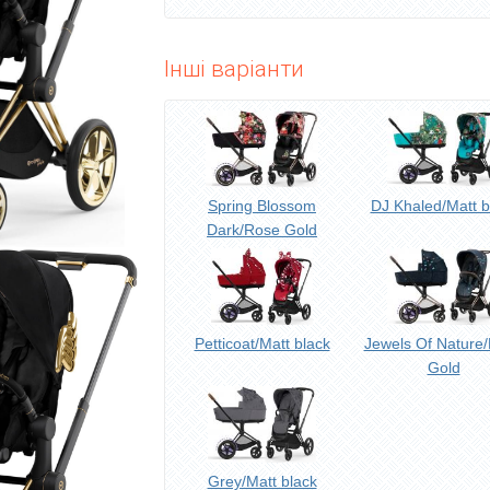
Інші варіанти
Spring Blossom
DJ Khaled/Matt b
Dark/Rose Gold
Petticoat/Matt black
Jewels Of Nature
Gold
Grey/Matt black