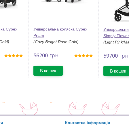
ска Cybex
Універсальна коляска Cybex
Універсальни
Priam
Simply Flower
Gold)
(Cozy Beige/ Rose Gold)
(Light Pink/Ma
56200
грн.
59700
грн
В кошик
В кошик
ти
Контактна інформація