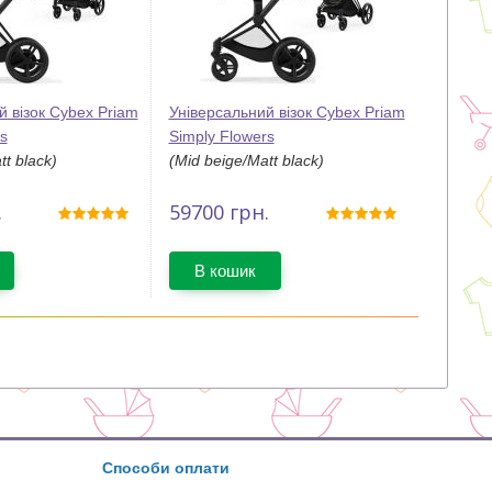
й візок Cybex Priam
Універсальний візок Cybex Priam
s
Simply Flowers
tt black)
(Mid beige/Matt black)
.
59700
грн.
В кошик
Способи оплати