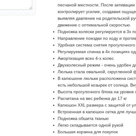
песчаной местности. После активации
контролирует усилие, создавая ощуще
выявляя давление на родительской ру
движение с оптимальной скоростью.
Подножка коляски регулируется в 3х 
Направление поездки по ходу и проти
Удобная система снятия прогулочного
Регулируемая спинка в 4х позициях од
Амортизация всех 4-х колес
Двухколесный режим - очень удобен д
Люлька стала овальной, скругленной 
В капюшоне люльки расположена систем
есть небольшой козырек от солнца. Вн
Высота прогулочного блока на уровне 
Расчитана на вес ребенка до 17 кг
Капюшон XXL размера с защитой от у
Встроенная в капюшон сетка для лучш
Подножка обшита тканью
Легко складывается одной рукой
Большая корзина для покупок