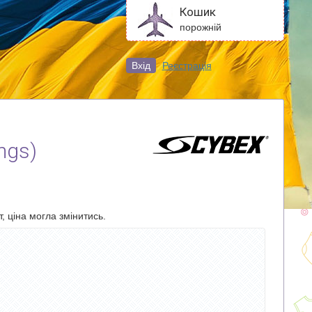
Кошик
порожній
Вхід
Реєстрація
ngs)
, ціна могла змінитись.