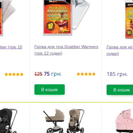
Грілка для тіла Grabber Warmers
ber (гріє 10
Грілка для ніг
(гріє 12 годин)
годин)
75
грн.
185
грн.
125
В кошик
В кошик