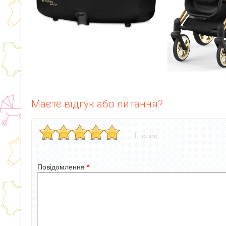
Маєте відгук або питання?
1 голос
Повідомлення
*