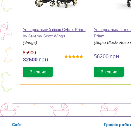
Універсальний візок Cybex Priam
Універсальна коля
by Jeremy Scott Wings
Priam
(Wings)
(Sepia Black/ Rose 
85900
56200
грн.
82600
грн.
В кошик
В кошик
Сайт
Графік робо