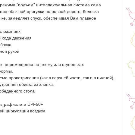
 режима "подъем" интеллектуальная система сама
ние обычной прогулки по ровной дороге. Коляска
чке, замедляет спуск, обеспечивая Вам плавное
положениях
в хода движения
 блока
ной рукой
ля перемещения по пляжу или ступеньках
формы.
а проветривания (как в верхней части, так и в нижней),
утренняя обивка из хлопка.
обеденного стола
льтрафиолета UPF50+
ей циркуляции воздуха