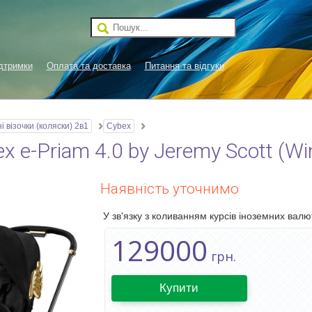
дтримки
Оплата та доставка
Питання та відгуки
і візочки (коляски) 2в1
Cybex
 e-Priam 4.0 by Jeremy Scott (Wi
Наявність уточнимо
У зв'язку з коливанням курсів іноземних валют
129000
грн.
Купити