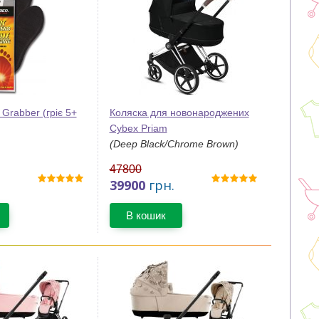
 Grabber (гріє 5+
Коляска для новонароджених
Cybex Priam
(Deep Black/Chrome Brown)
47800
39900
грн.
В кошик