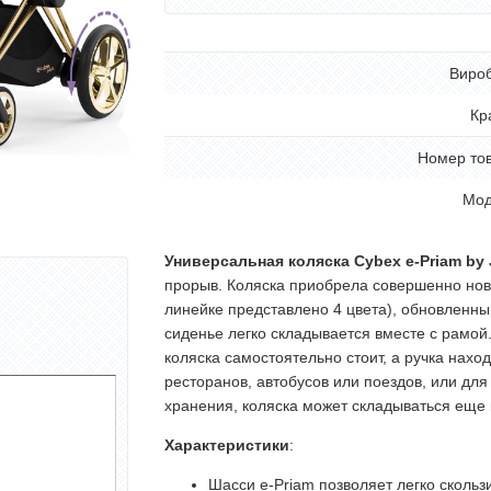
Виро
Кр
Номер то
Мод
Универсальная коляска Cybex e-Priam by 
прорыв. Коляска приобрела совершенно нов
линейке представлено 4 цвета), обновленны
сиденье легко складывается вместе с рамой
коляска самостоятельно стоит, а ручка нахо
ресторанов, автобусов или поездов, или дл
хранения, коляска может складываться еще 
Характеристики
:
Шасси e-Priam позволяет легко скользи