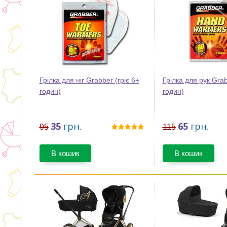
Грілка для ніг Grabber (гріє 6+
Грілка для рук Grab
годин)
годин)
35
грн.
65
грн.
95
115
В кошик
В кошик