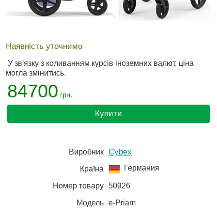
Наявність уточнимо
У зв'язку з коливанням курсів іноземних валют, ціна
могла змінитись.
84700
грн.
Купити
Cybex
Виробник
Германия
Країна
Номер товару
50926
Модель
e-Priam