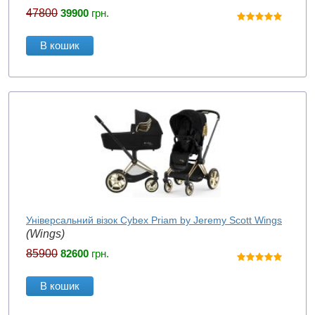
47800
39900
грн.
В кошик
Універсальний візок Cybex Priam by Jeremy Scott Wings
(Wings)
85900
82600
грн.
В кошик