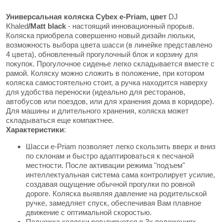
Универсальная коляска Cybex e-Priam, цвет
DJ
Khaled
/Matt black
- настоящий инновационный прорыв.
Коляска приобрела совершенно новый дизайн люльки,
возможность выбора цвета шасси (в линейке представлено
4 цвета), обновленный прогулочный блок и корзину для
покупок. Прогулочное сиденье легко складывается вместе с
рамой. Коляску можно сложить в положение, при котором
коляска самостоятельно стоит, а ручка находится наверху
для удобства переноски (идеально для ресторанов,
автобусов или поездов, или для хранения дома в коридоре).
Для машины и длительного хранения, коляска может
складываться еще компактнее.
Характеристики
:
Шасси e-Priam позволяет легко скользить вверх и вниз
по склонам и быстро адаптироваться к песчаной
местности. После активации режима "подъем"
интеллектуальная система сама контролирует усилие,
создавая ощущение обычной прогулки по ровной
дороге. Коляска выявляя давление на родительской
ручке, замедляет спуск, обеспечивая Вам плавное
движение с оптимальной скоростью.
Подножка коляски регулируется в 3х положениях