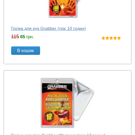
Грілка для рук Grabber (гріє 10 годин)
115
65
грн.
В кошик