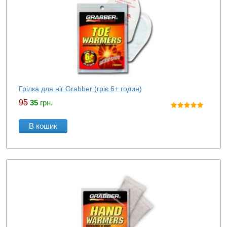
Грілка для ніг Grabber (гріє 6+ годин)
95
35
грн.
В кошик