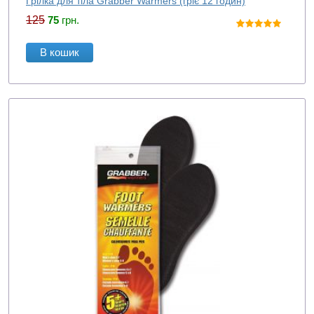
Грілка для тіла Grabber Warmers (гріє 12 годин)
125
75
грн.
В кошик