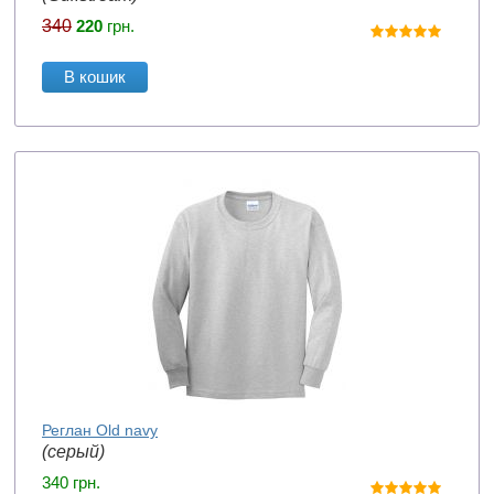
340
220
грн.
В кошик
Реглан Old navy
(серый)
340
грн.