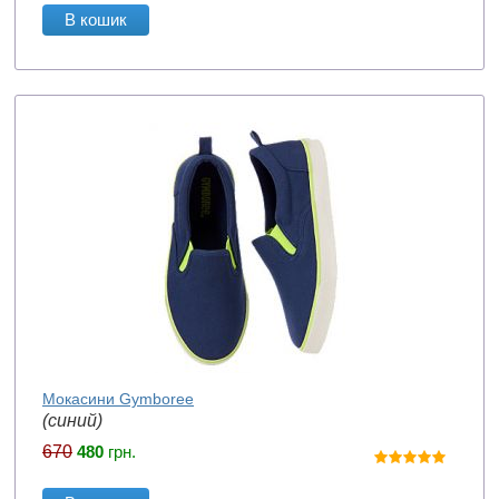
В кошик
Мокасини Gymboree
(синий)
670
480
грн.