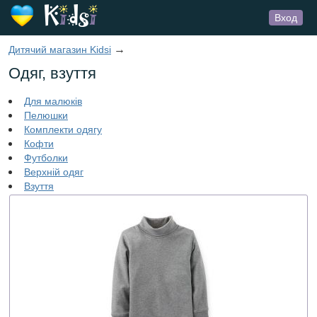
Вход
→
Дитячий магазин Kidsi
Одяг, взуття
Для малюків
Пелюшки
Комплекти одягу
Кофти
Футболки
Верхній одяг
Взуття