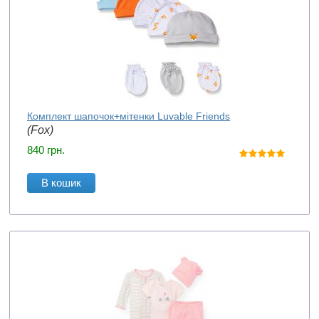
Комплект шапочок+мітенки Luvable Friends
(Fox)
840
грн.
В кошик