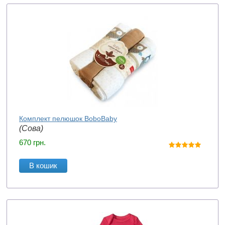
Комплект пелюшок BoboBaby
(Сова)
670
грн.
В кошик