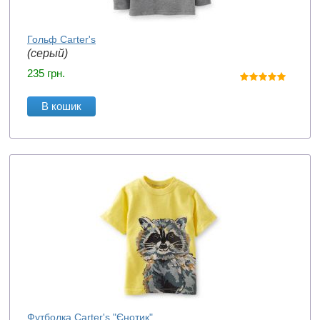
Гольф Carter's
(серый)
235
грн.
В кошик
Футболка Carter's "Єнотик"