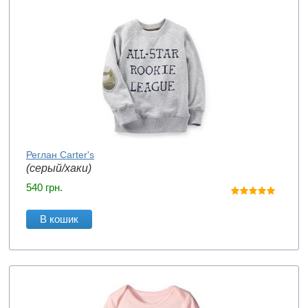
Реглан Carter's
(серый/хаки)
540
грн.
В кошик