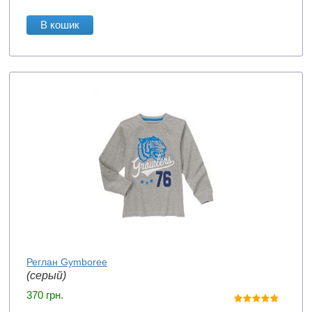
В кошик
Реглан Gymboree
(серый)
370
грн.