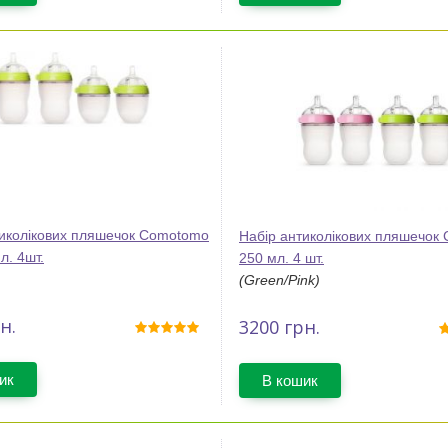
тиколікових пляшечок Comotomo
Набір антиколікових пляшечок
л. 4шт.
250 мл. 4 шт.
(Green/Pink)
н.
3200
грн.
ик
В кошик