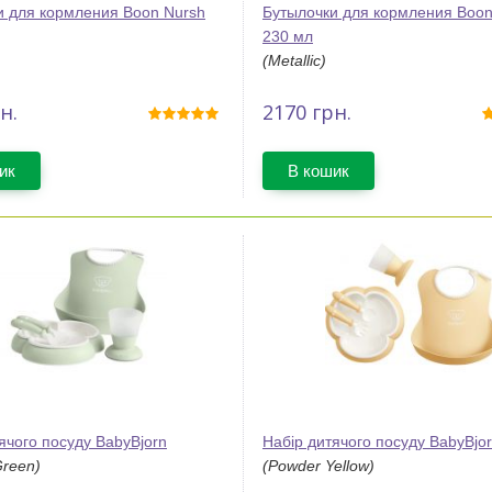
и для кормления Boon Nursh
Бутылочки для кормления Boon
230 мл
(Metallic)
н.
2170
грн.
ик
В кошик
ячого посуду BabyBjorn
Набір дитячого посуду BabyBjo
Green)
(Powder Yellow)