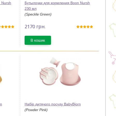
 Nursh
Бутылочки для кормления Boon Nursh
230 мл
(Speckle Green)
2170
грн.
В кошик
rn
Набір дитячого посуду BabyBjorn
(Powder Pink)