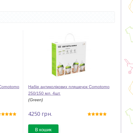
 Comotomo
Набір антиколікових пляшечок Comotomo
250/150 мл. 4шт.
(Green)
4250
грн.
В кошик