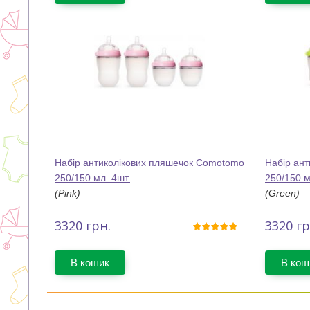
Набір антиколікових пляшечок Comotomo
Набір ан
250/150 мл. 4шт.
250/150 м
(Pink)
(Green)
3320
грн.
3320
гр
В кошик
В кош