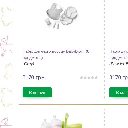
Набір дитячого посуду BabyBjorn (8
Набір дит
предметів)
предметів
(Grey)
(Powder B
3170
грн.
3170
гр
В кошик
В кош