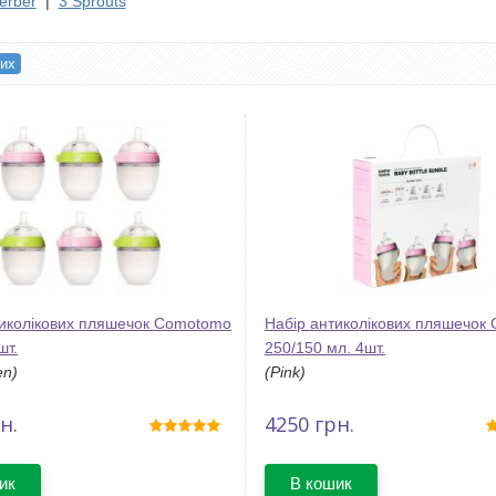
erber
|
3 Sprouts
гих
тиколікових пляшечок Comotomo
Набір антиколікових пляшечок
шт.
250/150 мл. 4шт.
en)
(Pink)
н.
4250
грн.
ик
В кошик