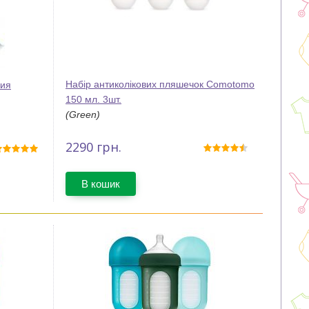
Набір антиколікових пляшечок Comotomo
ния
150 мл. 3шт.
(Green)
2290
грн.
В кошик