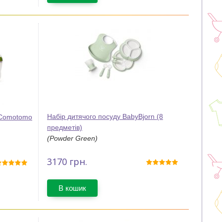
Набір дитячого посуду BabyBjorn (8
 Comotomo
предметів)
(Powder Green)
3170
грн.
В кошик