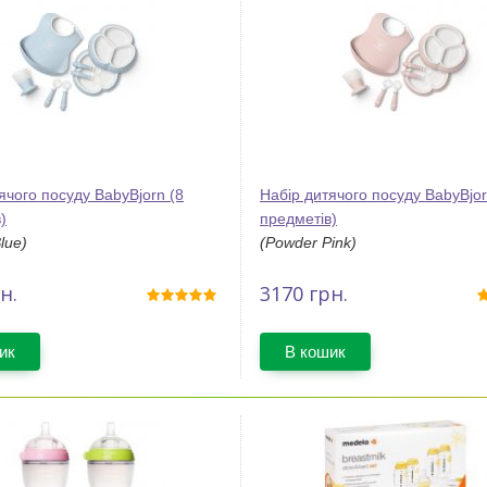
ячого посуду BabyBjorn (8
Набір дитячого посуду BabyBjor
)
предметів)
lue)
(Powder Pink)
н.
3170
грн.
ик
В кошик