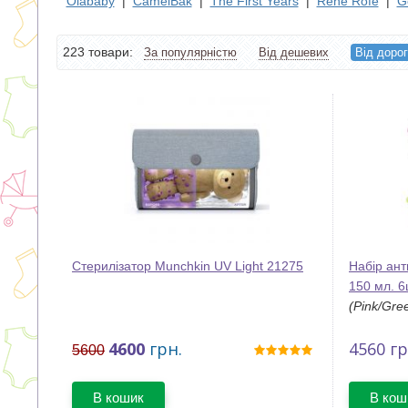
Olababy
|
CamelBak
|
The First Years
|
Rene Rofe
|
G
223 товари:
За популярністю
Від дешевих
Від доро
Стерилізатор Munchkin UV Light 21275
Набір ан
150 мл. 6
(Pink/Gre
4600
грн.
4560
гр
5600
В кошик
В кош