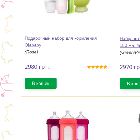
Подарочный набор для кормления
Набір ан
Olababy
150 мл. 4
(Rose)
(Green/Pi
2980
грн.
2970
гр
В кошик
В кош