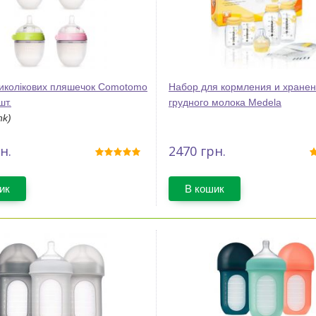
тиколікових пляшечок Comotomo
Набор для кормления и хране
шт.
грудного молока Medela
nk)
н.
2470
грн.
ик
В кошик