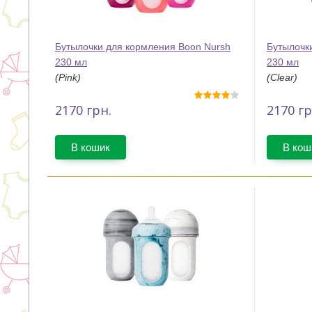
Бутылочки для кормления Boon Nursh
Бутылочк
230 мл
230 мл
(Pink)
(Clear)
2170
грн.
2170
гр
В кошик
В кош