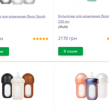
Бутылочки для кормления Boon
и для кормления Boon Nursh
230 мл
(Multi)
2170
грн.
н.
В кошик
ик