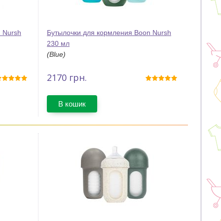
 Nursh
Бутылочки для кормления Boon Nursh
230 мл
(Blue)
2170
грн.
В кошик