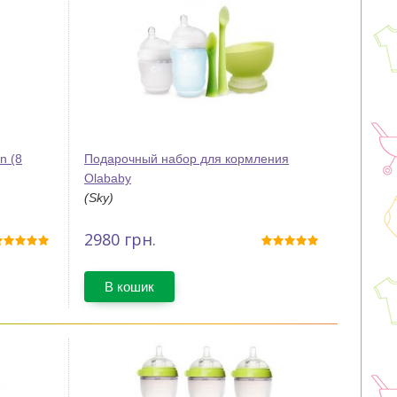
n (8
Подарочный набор для кормления
Olababy
(Sky)
2980
грн.
В кошик