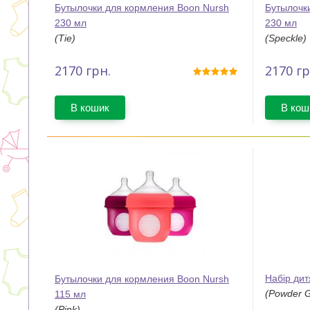
Бутылочки для кормления Boon Nursh
Бутылочк
230 мл
230 мл
(Tie)
(Speckle)
2170
грн.
2170
гр
В кошик
В кош
Набір дит
Бутылочки для кормления Boon Nursh
(Powder 
115 мл
(Pink)