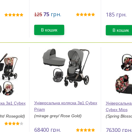
75
грн.
185
грн.
125
В кошик
В кошик
Універсальна коляска 3в1 Cybex
ска 3в1 Cybex
Універсальна 
Priam
Cybex Mios
(mirage grey/ Rose Gold)
ht/ Rosegold)
(Spring Bloss
68400
грн.
76300
грн