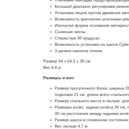
Плечевые накладки предотвращающие
Большой диапазон регулировки ремне
Установка лицом против движения авт
Возможность крепления штатными ре
Изогнутая форма основания автокрес
Съемные чехлы
Стирка при 30 градусах
Возможность установки на шасси Cybe
3 уровня наклона спинки
Размер 44 х 64,5 х 38 см
Вес 4,8 кг
Размеры и вес:
Размер прогулочного блока: ширина 28
подножки 21 см. длина всего спальног
Размер спального места в люльке: дли
Размеры колёс: задние колёса 30 см,
40 см расстояние между задними колё
Размер шасси в сложенном состоянии: 
Вес люльки 4,7 кг.