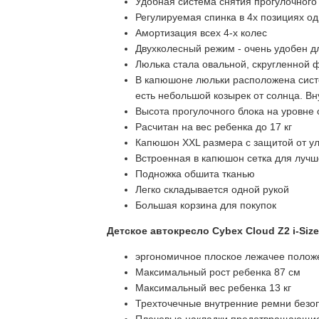
Удобная система снятия прогулочного
Регулируемая спинка в 4х позициях од
Амортизация всех 4-х колес
Двухколесный режим - очень удобен д
Люлька стала овальной, скругленной 
В капюшоне люльки расположена систем
есть небольшой козырек от солнца. Вн
Высота прогулочного блока на уровне 
Расчитан на вес ребенка до 17 кг
Капюшон XXL размера с защитой от у
Встроенная в капюшон сетка для лучш
Подножка обшита тканью
Легко складывается одной рукой
Большая корзина для покупок
Детское автокресло Cybex Cloud Z2 i-Size
эргономичное плоское лежачее полож
Максимальный рост ребенка 87 см
Максимальный вес ребенка 13 кг
Трехточечные внутренние ремни безо