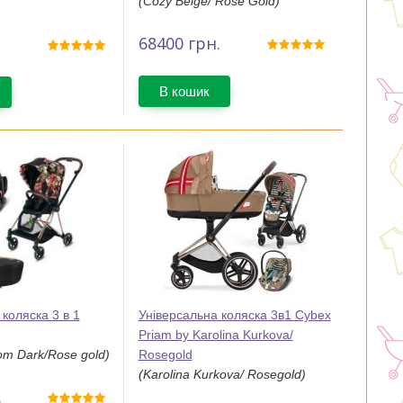
(Cozy Beige/ Rose Gold)
68400
грн.
В кошик
коляска 3 в 1
Універсальна коляска 3в1 Cybex
Priam by Karolina Kurkova/
om Dark/Rose gold)
Rosegold
(Karolina Kurkova/ Rosegold)
.