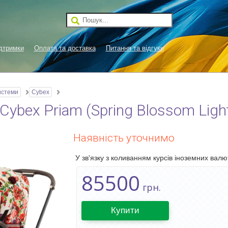
дтримки
Оплата та доставка
Питання та відгуки
истеми
Cybex
ybex Priam (Spring Blossom Ligh
Наявність уточнимо
У зв'язку з коливанням курсів іноземних валют
85500
грн.
Купити