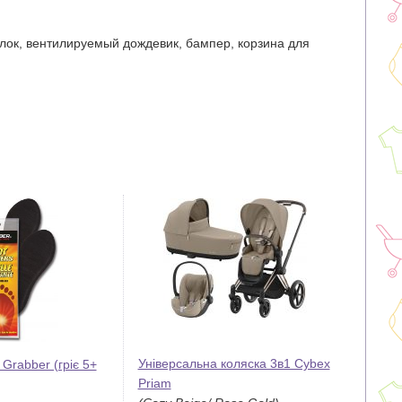
лок, вентилируемый дождевик, бампер, корзина для
Універсальна коляска 3в1 Cybex
 Grabber (гріє 5+
Priam