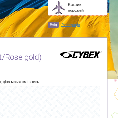
Кошик
порожній
Вхід
Реєстрація
t/Rose gold)
, ціна могла змінитись.