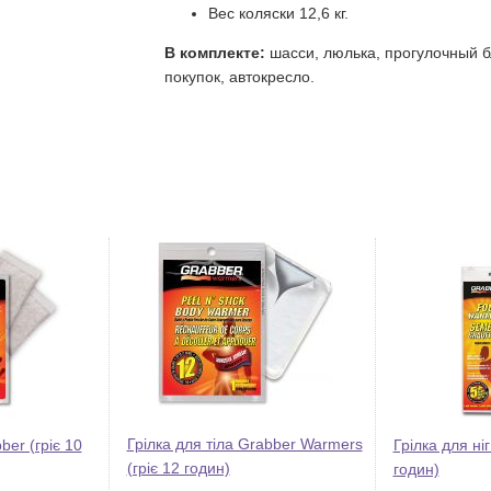
Вес коляски 12,6 кг.
В комплекте:
шасси, люлька, прогулочный б
покупок, автокресло.
Грілка для тіла Grabber Warmers
ber (гріє 10
Грілка для ніг
(гріє 12 годин)
годин)