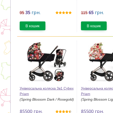
35
грн.
65
грн.
95
115
В кошик
В кошик
Універсальна коляска 3в1 Cybex
Універсальна коля
Priam
Priam
(Spring Blossom Dark / Rosegold)
(Spring Blossom Lig
85500
грн.
85500
грн.