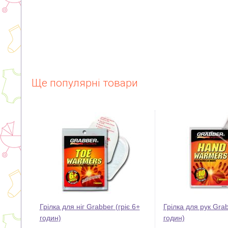
Ще популярні товари
Грілка для ніг Grabber (гріє 6+
Грілка для рук Grab
годин)
годин)