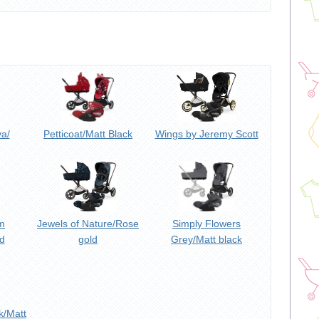
va/
Petticoat/Matt Black
Wings by Jeremy Scott
m
Jewels of Nature/Rose
Simply Flowers
d
gold
Grey/Matt black
k/Matt