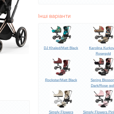
Інші варіанти
DJ Khaled/Matt Black
Karolina Kurko
Rosegold
Rockstar/Matt Black
Spring Blosso
Dark/Rose gol
Simply Flowers
Simply Flowers Pin