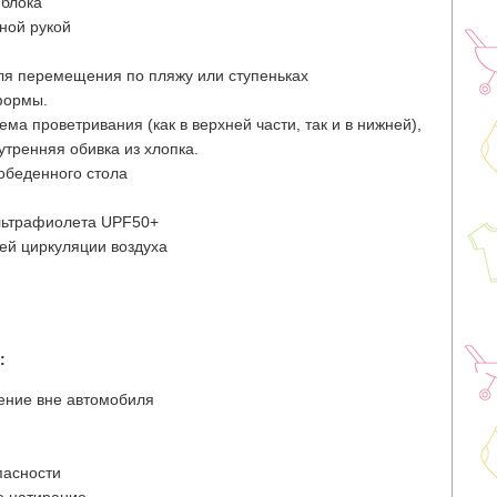
 блока
ной рукой
ля перемещения по пляжу или ступеньках
формы.
а проветривания (как в верхней части, так и в нижней),
утренняя обивка из хлопка.
обеденного стола
льтрафиолета UPF50+
ей циркуляции воздуха
:
ение вне автомобиля
пасности