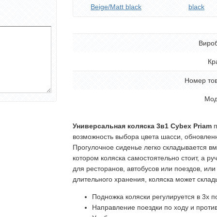
Beige/Matt black
black
Виро
Кр
Номер то
Мод
Универсальная коляска 3в1 Cybex Priam
п
возможность выбора цвета шасси, обновленн
Прогулочное сиденье легко складывается вм
котором коляска самостоятельно стоит, а ру
для ресторанов, автобусов или поездов, ил
длительного хранения, коляска может склад
Подножка коляски регулируется в 3х 
Направление поездки по ходу и проти