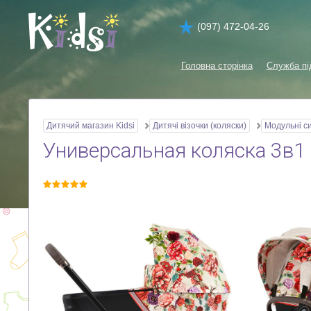
(097) 472-04-26
Головна сторінка
Служба пі
Дитячий магазин Kidsi
Дитячі візочки (коляски)
Модульні с
Универсальная коляска 3в1 C