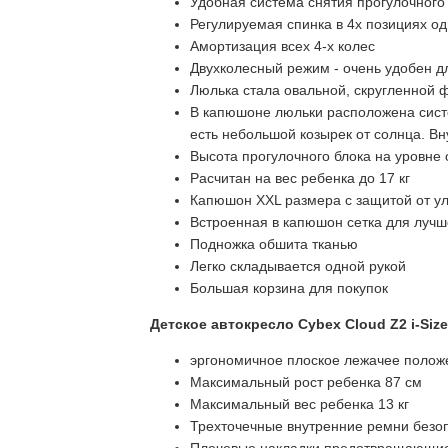
Удобная система снятия прогулочного
Регулируемая спинка в 4х позициях од
Амортизация всех 4-х колес
Двухколесный режим - очень удобен д
Люлька стала овальной, скругленной 
В капюшоне люльки расположена систем
есть небольшой козырек от солнца. Вн
Высота прогулочного блока на уровне 
Расчитан на вес ребенка до 17 кг
Капюшон XXL размера с защитой от у
Встроенная в капюшон сетка для лучш
Подножка обшита тканью
Легко складывается одной рукой
Большая корзина для покупок
Детское автокресло Cybex Cloud Z2 i-Size
эргономичное плоское лежачее полож
Максимальный рост ребенка 87 см
Максимальный вес ребенка 13 кг
Трехточечные внутренние ремни безо