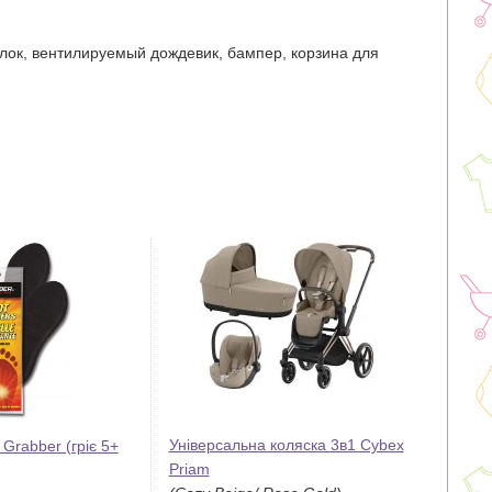
лок, вентилируемый дождевик, бампер, корзина для
Універсальна коляска 3в1 Cybex
 Grabber (гріє 5+
Priam