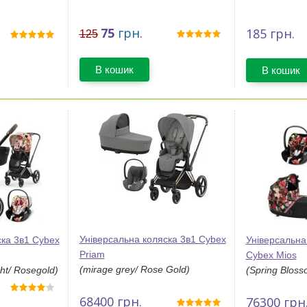
75
грн.
185
грн.
125
В кошик
В кошик
Універсальна коляска 3в1 Cybex
ска 3в1 Cybex
Універсальна 
Priam
Cybex Mios
(mirage grey/ Rose Gold)
ht/ Rosegold)
(Spring Bloss
68400
грн.
76300
грн