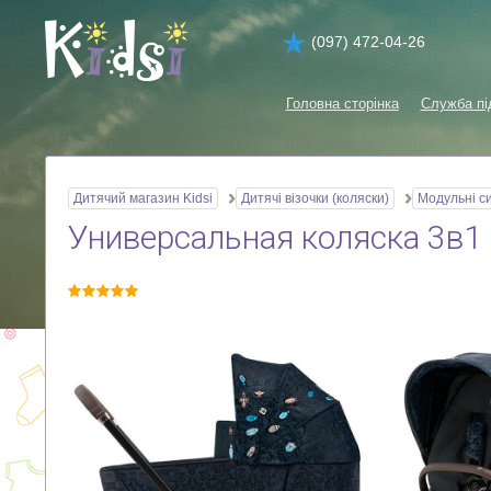
(097) 472-04-26
Головна сторінка
Служба пі
Дитячий магазин Kidsi
Дитячі візочки (коляски)
Модульні с
Универсальная коляска 3в1 C