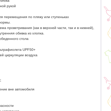
 блока
ной рукой
ля перемещения по пляжу или ступеньках
формы.
а проветривания (как в верхней части, так и в нижней),
утренняя обивка из хлопка.
обеденного стола
льтрафиолета UPF50+
ей циркуляции воздуха
:
ение вне автомобиля
пасности