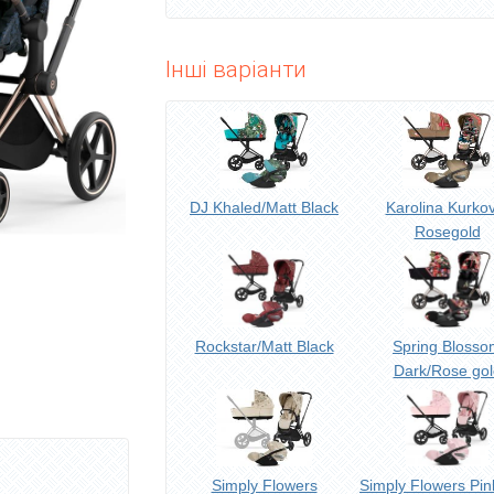
Інші варіанти
DJ Khaled/Matt Black
Karolina Kurko
Rosegold
Rockstar/Matt Black
Spring Blosso
Dark/Rose gol
Simply Flowers
Simply Flowers Pin