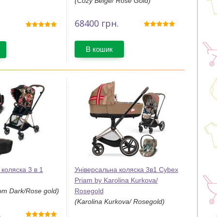
(Cozy Beige/ Rose Gold)
68400
грн.
В кошик
коляска 3 в 1
Універсальна коляска 3в1 Cybex
Priam by Karolina Kurkova/
om Dark/Rose gold)
Rosegold
(Karolina Kurkova/ Rosegold)
.