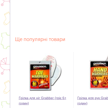
Ще популярні товари
Грілка для ніг Grabber (гріє 6+
Грілка для рук Grab
годин)
годин)