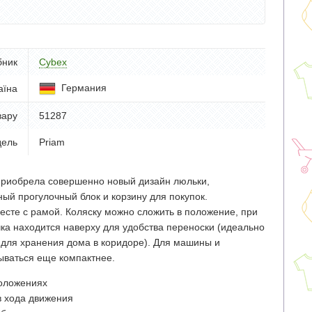
бник
Cybex
Германия
аїна
вару
51287
ель
Priam
риобрела совершенно новый дизайн люльки,
ый прогулочный блок и корзину для покупок.
есте с рамой. Коляску можно сложить в положение, при
чка находится наверху для удобства переноски (идеально
и для хранения дома в коридоре). Для машины и
ываться еще компактнее.
положениях
в хода движения