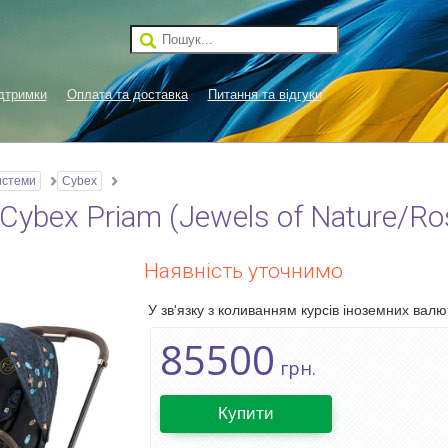
дтримки
Оплата та доставка
Питання та відгуки
истеми
Cybex
ybex Priam (Jewels of Nature/Ro
Наявність уточнимо
У зв'язку з коливанням курсів іноземних валют
85500
грн.
Купити