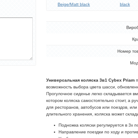
Beige/Matt black
black
Виро
Кр
Номер то
Мод
Универсальная коляска 3в1 Cybex Priam
п
возможность выбора цвета шасси, обновленн
Прогулочное сиденье легко складывается вм
котором коляска самостоятельно стоит, а ру
для ресторанов, автобусов или поездов, ил
длительного хранения, коляска может склад
Подножка коляски регулируется в 3х 
Направление поездки по ходу и проти