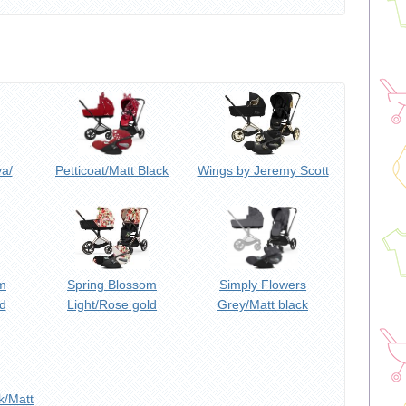
va/
Petticoat/Matt Black
Wings by Jeremy Scott
m
Spring Blossom
Simply Flowers
d
Light/Rose gold
Grey/Matt black
k/Matt