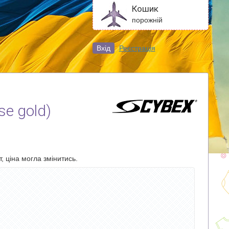
Кошик
порожній
Вхід
Реєстрація
se gold)
, ціна могла змінитись.