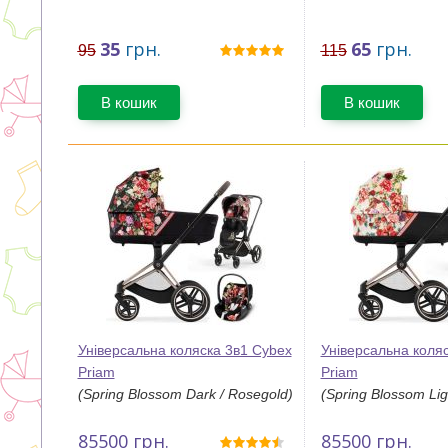
35
грн.
65
грн.
95
115
В кошик
В кошик
Універсальна коляска 3в1 Cybex
Універсальна коля
Priam
Priam
(Spring Blossom Dark / Rosegold)
(Spring Blossom Lig
85500
грн.
85500
грн.