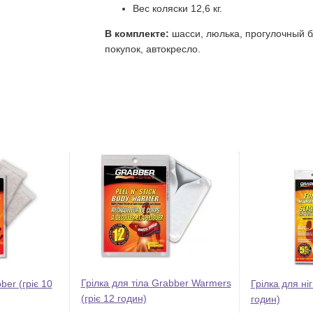
Вес коляски 12,6 кг.
В комплекте:
шасси, люлька, прогулочный б
покупок, автокресло.
Грілка для тіла Grabber Warmers
ber (гріє 10
Грілка для ніг
(гріє 12 годин)
годин)