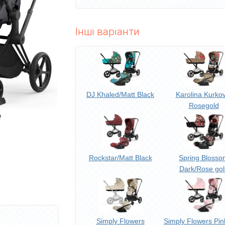
Інші варіанти
DJ Khaled/Matt Black
Karolina Kurko
Rosegold
Rockstar/Matt Black
Spring Blosso
Dark/Rose gol
Simply Flowers
Simply Flowers Pin