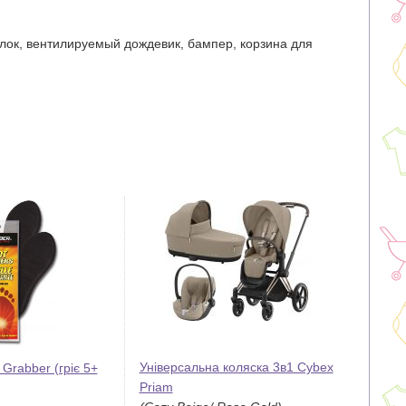
лок, вентилируемый дождевик, бампер, корзина для
Універсальна коляска 3в1 Cybex
 Grabber (гріє 5+
Priam