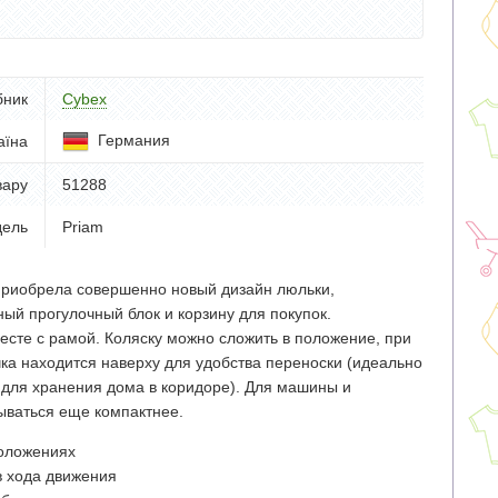
бник
Cybex
Германия
аїна
вару
51288
ель
Priam
риобрела совершенно новый дизайн люльки,
ый прогулочный блок и корзину для покупок.
есте с рамой. Коляску можно сложить в положение, при
чка находится наверху для удобства переноски (идеально
и для хранения дома в коридоре). Для машины и
ываться еще компактнее.
положениях
в хода движения