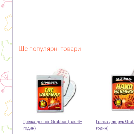
Ще популярні товари
Грілка для ніг Grabber (гріє 6+
Грілка для рук Grab
годин)
годин)