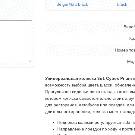
Beige/Matt black
black
Виро
Кр
Номер то
Мод
Универсальная коляска 3в1 Cybex Priam
п
возможность выбора цвета шасси, обновленн
Прогулочное сиденье легко складывается вм
котором коляска самостоятельно стоит, а ру
для ресторанов, автобусов или поездов, ил
длительного хранения, коляска может склад
Подножка коляски регулируется в 3х 
Направление поездки по ходу и проти