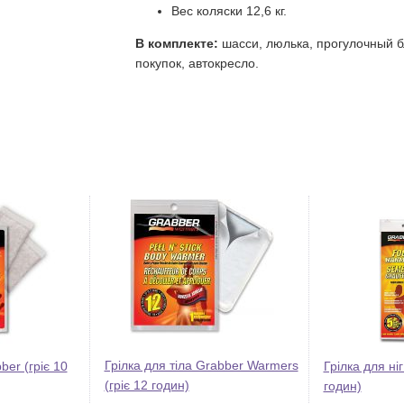
Вес коляски 12,6 кг.
В комплекте:
шасси, люлька, прогулочный б
покупок, автокресло.
Грілка для тіла Grabber Warmers
ber (гріє 10
Грілка для ніг
(гріє 12 годин)
годин)