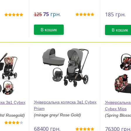
75
грн.
185
грн.
125
В кошик
В кошик
Універсальна коляска 3в1 Cybex
ска 3в1 Cybex
Універсальна 
Priam
Cybex Mios
(mirage grey/ Rose Gold)
ht/ Rosegold)
(Spring Bloss
68400
грн.
76300
грн