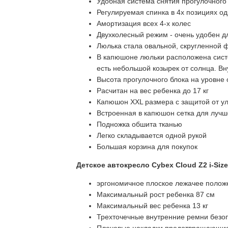
Удобная система снятия прогулочного
Регулируемая спинка в 4х позициях од
Амортизация всех 4-х колес
Двухколесный режим - очень удобен д
Люлька стала овальной, скругленной 
В капюшоне люльки расположена систем
есть небольшой козырек от солнца. Вн
Высота прогулочного блока на уровне 
Расчитан на вес ребенка до 17 кг
Капюшон XXL размера с защитой от у
Встроенная в капюшон сетка для лучш
Подножка обшита тканью
Легко складывается одной рукой
Большая корзина для покупок
Детское автокресло Cybex Cloud Z2 i-Size
эргономичное плоское лежачее полож
Максимальный рост ребенка 87 см
Максимальный вес ребенка 13 кг
Трехточечные внутренние ремни безо