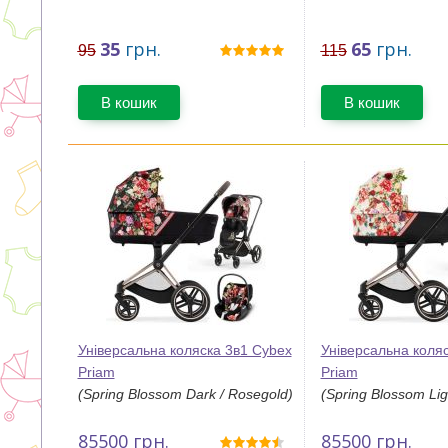
35
грн.
65
грн.
95
115
В кошик
В кошик
Універсальна коляска 3в1 Cybex
Універсальна коля
Priam
Priam
(Spring Blossom Dark / Rosegold)
(Spring Blossom Lig
85500
грн.
85500
грн.