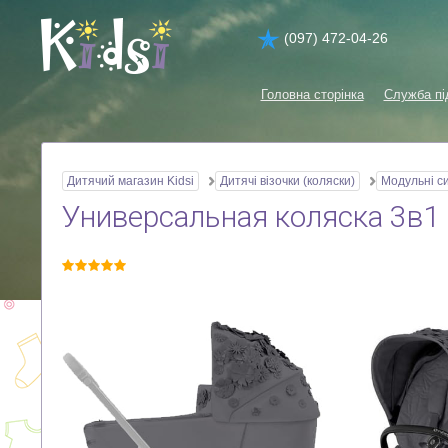
(097) 472-04-26
Головна сторінка
Служба пі
Дитячий магазин Kidsi
Дитячі візочки (коляски)
Модульні с
Универсальная коляска 3в1 C