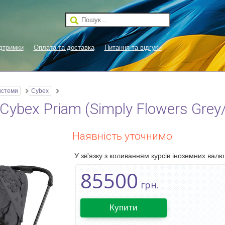
дтримки
Оплата та доставка
Питання та відгуки
истеми
Cybex
ybex Priam (Simply Flowers Grey/
Наявність уточнимо
У зв'язку з коливанням курсів іноземних валют
85500
грн.
Купити