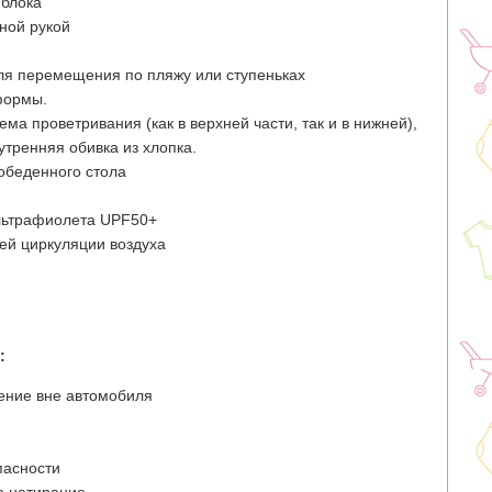
 блока
ной рукой
ля перемещения по пляжу или ступеньках
формы.
а проветривания (как в верхней части, так и в нижней),
утренняя обивка из хлопка.
обеденного стола
льтрафиолета UPF50+
ей циркуляции воздуха
:
ение вне автомобиля
пасности