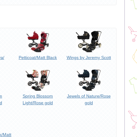
va/
Petticoat/Matt Black
Wings by Jeremy Scott
m
Spring Blossom
Jewels of Nature/Rose
d
Light/Rose gold
gold
k/Matt