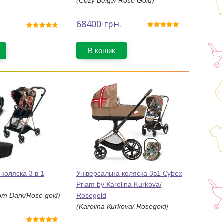
(Cozy Beige/ Rose Gold)
68400
грн.
В кошик
коляска 3 в 1
Універсальна коляска 3в1 Cybex
Priam by Karolina Kurkova/
om Dark/Rose gold)
Rosegold
(Karolina Kurkova/ Rosegold)
.