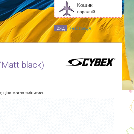
Кошик
порожній
Вхід
Реєстрація
Matt black)
, ціна могла змінитись.