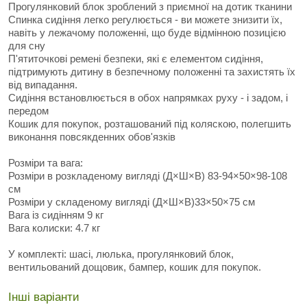
Прогулянковий блок зроблений з приємної на дотик тканини
Спинка сидіння легко регулюється - ви можете знизити їх,
навіть у лежачому положенні, що буде відмінною позицією
для сну
П'ятиточкові ремені безпеки, які є елементом сидіння,
підтримують дитину в безпечному положенні та захистять їх
від випадання.
Сидіння встановлюється в обох напрямках руху - і задом, і
передом
Кошик для покупок, розташований під коляскою, полегшить
виконання повсякденних обов'язків
Розміри та вага:
Розміри в розкладеному вигляді (Д×Ш×В) 83-94×50×98-108
см
Розміри у складеному вигляді (Д×Ш×В)33×50×75 см
Вага із сидінням 9 кг
Вага колиски: 4.7 кг
У комплекті: шасі, люлька, прогулянковий блок,
вентильований дощовик, бампер, кошик для покупок.
Інші варіанти