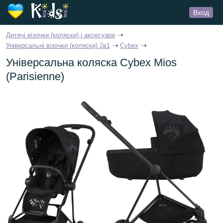
Вход
Дитячі візочки (коляски) і аксесуари
Універсальні візочки (коляски) 2в1
Cybex
Універсальна коляска Cybex Mios
(Parisienne)