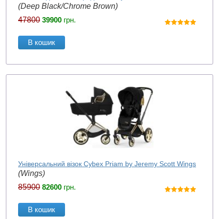
(Deep Black/Chrome Brown)
47800
39900
грн.
В кошик
Універсальний візок Cybex Priam by Jeremy Scott Wings
(Wings)
85900
82600
грн.
В кошик