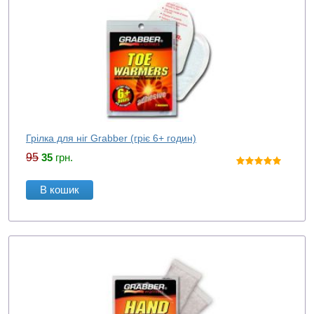
Грілка для ніг Grabber (гріє 6+ годин)
95
35
грн.
В кошик