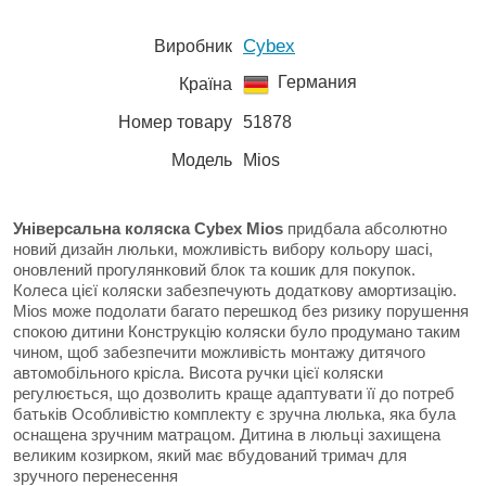
Cybex
Виробник
Германия
Країна
Номер товару
51878
Модель
Mios
Універсальна коляска Cybex Mios
придбала абсолютно
новий дизайн люльки, можливість вибору кольору шасі,
оновлений прогулянковий блок та кошик для покупок.
Колеса цієї коляски забезпечують додаткову амортизацію.
Mios може подолати багато перешкод без ризику порушення
спокою дитини Конструкцію коляски було продумано таким
чином, щоб забезпечити можливість монтажу дитячого
автомобільного крісла. Висота ручки цієї коляски
регулюється, що дозволить краще адаптувати її до потреб
батьків Особливістю комплекту є зручна люлька, яка була
оснащена зручним матрацом. Дитина в люльці захищена
великим козирком, який має вбудований тримач для
зручного перенесення