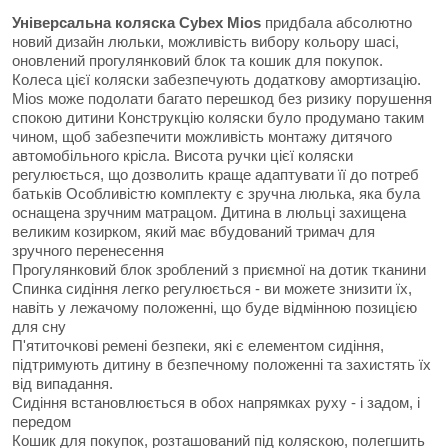
Універсальна коляска Cybex Mios
придбала абсолютно
новий дизайн люльки, можливість вибору кольору шасі,
оновлений прогулянковий блок та кошик для покупок.
Колеса цієї коляски забезпечують додаткову амортизацію.
Mios може подолати багато перешкод без ризику порушення
спокою дитини Конструкцію коляски було продумано таким
чином, щоб забезпечити можливість монтажу дитячого
автомобільного крісла. Висота ручки цієї коляски
регулюється, що дозволить краще адаптувати її до потреб
батьків Особливістю комплекту є зручна люлька, яка була
оснащена зручним матрацом. Дитина в люльці захищена
великим козирком, який має вбудований тримач для
зручного перенесення
Прогулянковий блок зроблений з приємної на дотик тканини
Спинка сидіння легко регулюється - ви можете знизити їх,
навіть у лежачому положенні, що буде відмінною позицією
для сну
П'ятиточкові ремені безпеки, які є елементом сидіння,
підтримують дитину в безпечному положенні та захистять їх
від випадання.
Сидіння встановлюється в обох напрямках руху - і задом, і
передом
Кошик для покупок, розташований під коляскою, полегшить