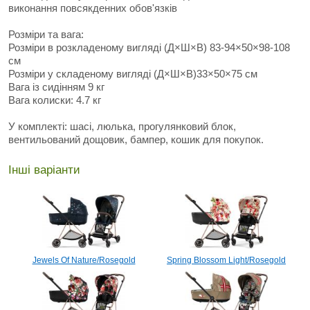
виконання повсякденних обов'язків
Розміри та вага:
Розміри в розкладеному вигляді (Д×Ш×В) 83-94×50×98-108
см
Розміри у складеному вигляді (Д×Ш×В)33×50×75 см
Вага із сидінням 9 кг
Вага колиски: 4.7 кг
У комплекті: шасі, люлька, прогулянковий блок,
вентильований дощовик, бампер, кошик для покупок.
Інші варіанти
Jewels Of Nature/Rosegold
Spring Blossom Light/Rosegold