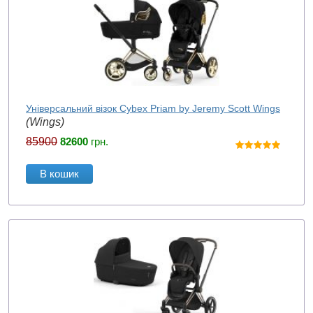
Універсальний візок Cybex Priam by Jeremy Scott Wings
(Wings)
85900
82600
грн.
В кошик