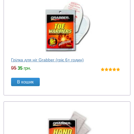
Грілка для ніг Grabber (гріє 6+ годин)
95
35
грн.
В кошик