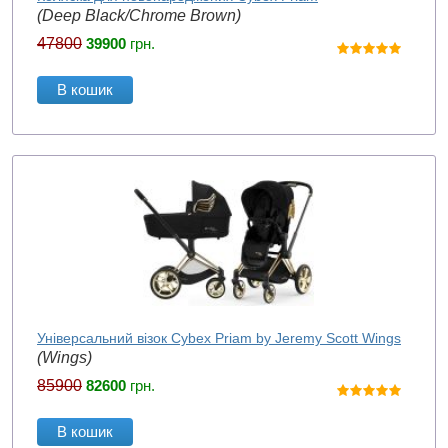
(Deep Black/Chrome Brown)
47800
39900
грн.
В кошик
Універсальний візок Cybex Priam by Jeremy Scott Wings
(Wings)
85900
82600
грн.
В кошик