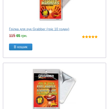
Грілка для рук Grabber (гріє 10 годин)
115
65
грн.
В кошик