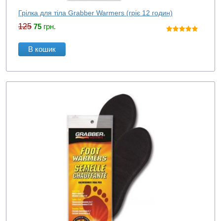
Грілка для тіла Grabber Warmers (гріє 12 годин)
125
75
грн.
В кошик