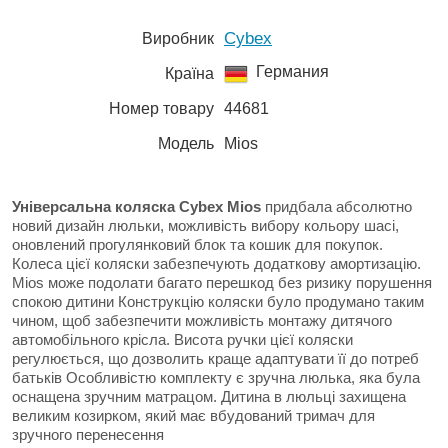
Cybex
Виробник
Германия
Країна
Номер товару
44681
Модель
Mios
Універсальна коляска Cybex Mios
придбала абсолютно
новий дизайн люльки, можливість вибору кольору шасі,
оновлений прогулянковий блок та кошик для покупок.
Колеса цієї коляски забезпечують додаткову амортизацію.
Mios може подолати багато перешкод без ризику порушення
спокою дитини Конструкцію коляски було продумано таким
чином, щоб забезпечити можливість монтажу дитячого
автомобільного крісла. Висота ручки цієї коляски
регулюється, що дозволить краще адаптувати її до потреб
батьків Особливістю комплекту є зручна люлька, яка була
оснащена зручним матрацом. Дитина в люльці захищена
великим козирком, який має вбудований тримач для
зручного перенесення