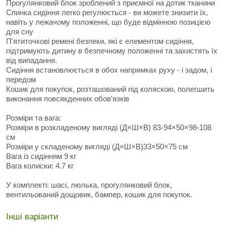
Прогулянковий блок зроблений з приємної на дотик тканини
Спинка сидіння легко регулюється - ви можете знизити їх,
навіть у лежачому положенні, що буде відмінною позицією
для сну
П'ятиточкові ремені безпеки, які є елементом сидіння,
підтримують дитину в безпечному положенні та захистять їх
від випадання.
Сидіння встановлюється в обох напрямках руху - і задом, і
передом
Кошик для покупок, розташований під коляскою, полегшить
виконання повсякденних обов'язків
Розміри та вага:
Розміри в розкладеному вигляді (Д×Ш×В) 83-94×50×98-108
см
Розміри у складеному вигляді (Д×Ш×В)33×50×75 см
Вага із сидінням 9 кг
Вага колиски: 4.7 кг
У комплекті: шасі, люлька, прогулянковий блок,
вентильований дощовик, бампер, кошик для покупок.
Інші варіанти