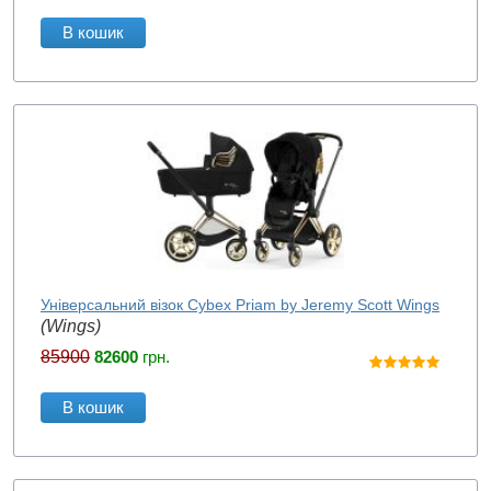
В кошик
Універсальний візок Cybex Priam by Jeremy Scott Wings
(Wings)
85900
82600
грн.
В кошик