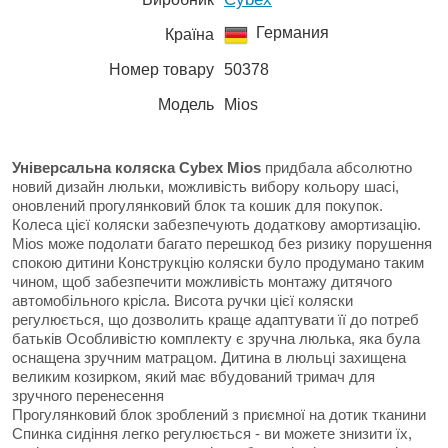
Германия
Країна
Номер товару
50378
Модель
Mios
Універсальна коляска Cybex Mios
придбала абсолютно
новий дизайн люльки, можливість вибору кольору шасі,
оновлений прогулянковий блок та кошик для покупок.
Колеса цієї коляски забезпечують додаткову амортизацію.
Mios може подолати багато перешкод без ризику порушення
спокою дитини Конструкцію коляски було продумано таким
чином, щоб забезпечити можливість монтажу дитячого
автомобільного крісла. Висота ручки цієї коляски
регулюється, що дозволить краще адаптувати її до потреб
батьків Особливістю комплекту є зручна люлька, яка була
оснащена зручним матрацом. Дитина в люльці захищена
великим козирком, який має вбудований тримач для
зручного перенесення
Прогулянковий блок зроблений з приємної на дотик тканини
Спинка сидіння легко регулюється - ви можете знизити їх,