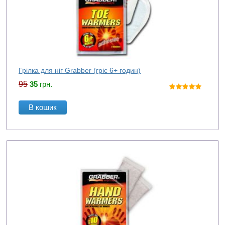
Грілка для ніг Grabber (гріє 6+ годин)
95
35
грн.
В кошик