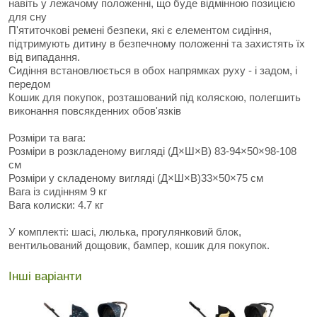
навіть у лежачому положенні, що буде відмінною позицією
для сну
П'ятиточкові ремені безпеки, які є елементом сидіння,
підтримують дитину в безпечному положенні та захистять їх
від випадання.
Сидіння встановлюється в обох напрямках руху - і задом, і
передом
Кошик для покупок, розташований під коляскою, полегшить
виконання повсякденних обов'язків
Розміри та вага:
Розміри в розкладеному вигляді (Д×Ш×В) 83-94×50×98-108
см
Розміри у складеному вигляді (Д×Ш×В)33×50×75 см
Вага із сидінням 9 кг
Вага колиски: 4.7 кг
У комплекті: шасі, люлька, прогулянковий блок,
вентильований дощовик, бампер, кошик для покупок.
Інші варіанти