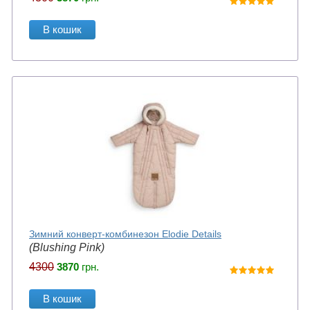
В кошик
Зимний конверт-комбинезон Elodie Details
(Blushing Pink)
4300
3870
грн.
В кошик