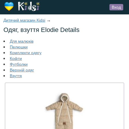
Вход
→
Дитячий магазин Kidsi
Одяг, взуття Elodie Details
Для малюків
Пелюшки
Комплекти одягу
Кофти
Футболки
Верхній одяг
Взуття