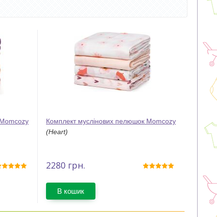
 Momcozy
Комплект муслінових пелюшок Momcozy
(Heart)
2280
грн.
В кошик