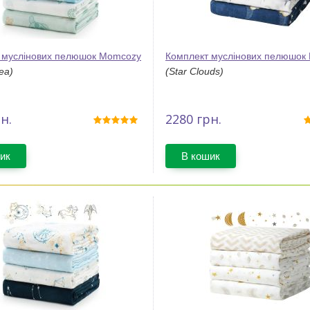
 муслінових пелюшок Momcozy
Комплект муслінових пелюшок
ea)
(Star Clouds)
н.
2280
грн.
ик
В кошик