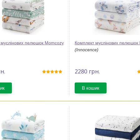
 муслінових пелюшок Momcozy
Комплект муслінових пелюшок
(Innocence)
н.
2280
грн.
ик
В кошик