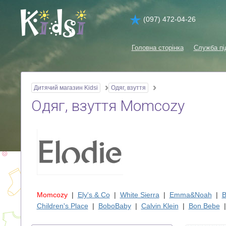
(097) 472-04-26
Головна сторінка
Служба пі
Дитячий магазин Kidsi
Одяг, взуття
Одяг, взуття Momcozy
Momcozy
|
Ely's & Co
|
White Sierra
|
Emma&Noah
|
B
Children's Place
|
BoboBaby
|
Calvin Klein
|
Bon Bebe