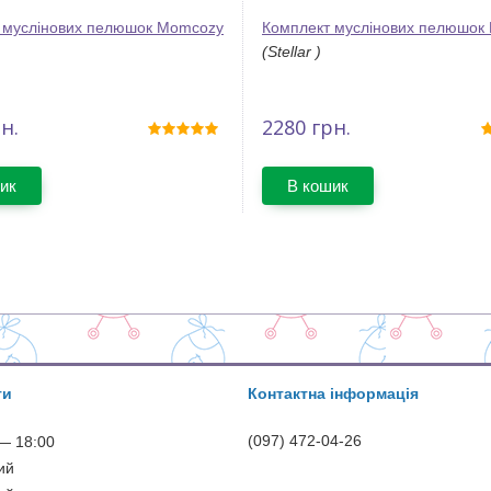
 муслінових пелюшок Momcozy
Комплект муслінових пелюшок
(Stellar )
н.
2280
грн.
ик
В кошик
ти
Контактна інформація
(097) 472-04-26
— 18:00
ий