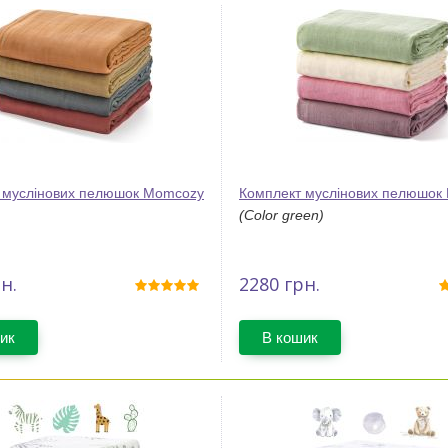
 муслінових пелюшок Momcozy
Комплект муслінових пелюшок
(Color green)
н.
2280
грн.
ик
В кошик