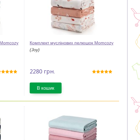
 Momcozy
Комплект муслінових пелюшок Momcozy
(Joy)
2280
грн.
В кошик