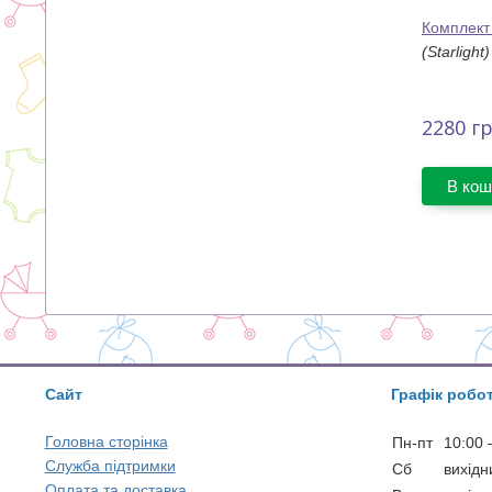
Комплект
(Starlight)
2280
гр
В кош
Сайт
Графік робо
Головна сторінка
Пн-пт
10:00 
Служба підтримки
Сб
вихідн
Оплата та доставка