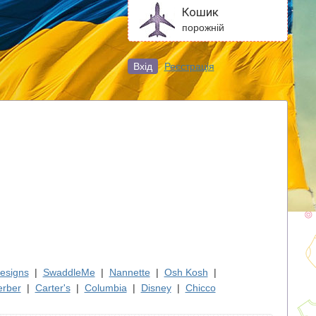
Кошик
порожній
Вхід
Реєстрація
esigns
|
SwaddleMe
|
Nannette
|
Osh Kosh
|
rber
|
Carter's
|
Columbia
|
Disney
|
Chicco