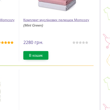
 Momcozy
Комплект муслінових пелюшок Momcozy
(Mint Green)
2280
грн.
В кошик