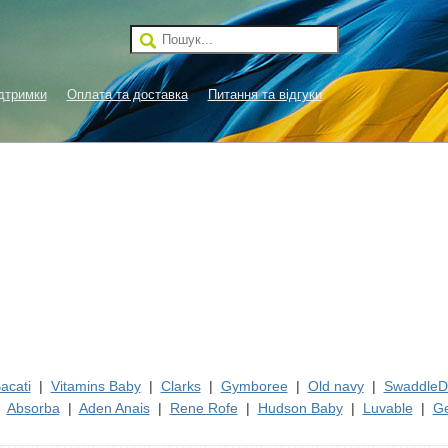
дтримки
Оплата та доставка
Питання та відгуки
acati
|
Vitamins Baby
|
Clarks
|
Gymboree
|
Old navy
|
SwaddleD
|
Absorba
|
Aden Anais
|
Rene Rofe
|
Hudson Baby
|
Luvable
|
Ge