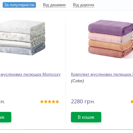
в:
За популярністю
Від дешевих
Від дорогих
 муслінових пелюшок Momcozy
Комплект муслінових пелюшок
(Color)
н.
2280
грн.
ик
В кошик