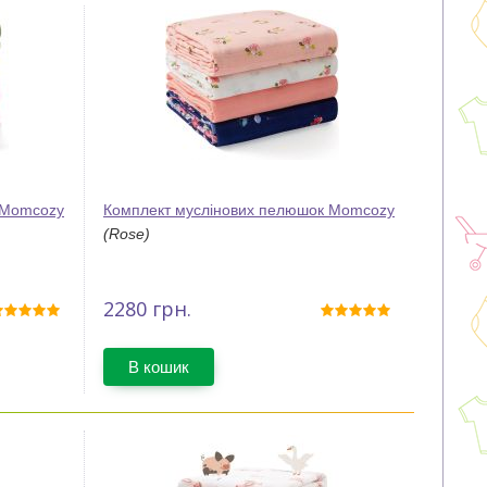
 Momcozy
Комплект муслінових пелюшок Momcozy
(Rose)
2280
грн.
В кошик