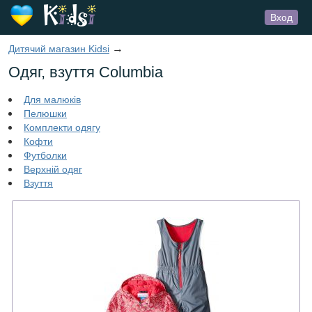
Вход
→
Дитячий магазин Kidsi
Одяг, взуття Columbia
Для малюків
Пелюшки
Комплекти одягу
Кофти
Футболки
Верхній одяг
Взуття